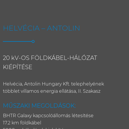
Skip
HELVÉCIA – ANTOLIN
to
content
20 kV-OS FÖLDKÁBEL-HÁLÓZAT
KIÉPÍTÉSE
Helvécia, Antolin Hungary Kft. telephelyének
többlet villamos energia ellátása, II. Szakasz
MŰSZAKI MEGOLDÁSOK:
BHTR Galaxy kapcsolóállomás létesítése
17.2 km földkábel