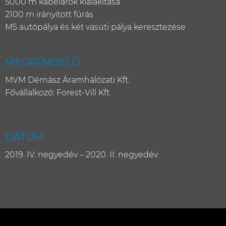
5000 m kábelárok kialakítása
2100 m irányított fúrás
M5 autópálya és két vasúti pálya keresztezése
MEGRENDELŐ
MVM Démász Áramhálózati Kft.
Fővállalkozó: Forest-Vill Kft.
DÁTUM
2019. IV. negyedév – 2020. II. negyedév